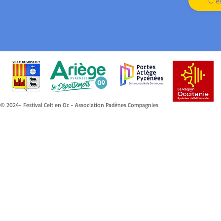
C'es
© 2024- Festival Celt en Oc - Association Padènes Compagnies