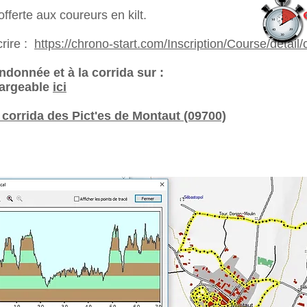
fferte aux coureurs en kilt.
crire :
https://chrono-start.com/Inscription/Course/detail
andonnée et à la corrida sur :
argeable
ici
 corrida des Pict'es de Montaut (09700)