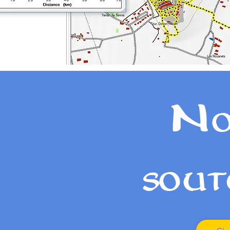
No
sout